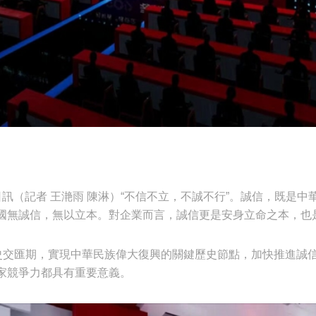
日訊（記者 王滟雨 陳淋）
“不信不立，不誠不行”。誠信，既是中
國無誠信，無以立本。對企業而言，誠信更是安身立命之本，也
歷史交匯期，實現中華民族偉大復興的關鍵歷史節點，加快推進誠
家競爭力都具有重要意義。