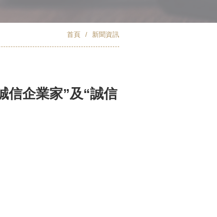
首頁
/
新聞資訊
誠信企業家”及“誠信