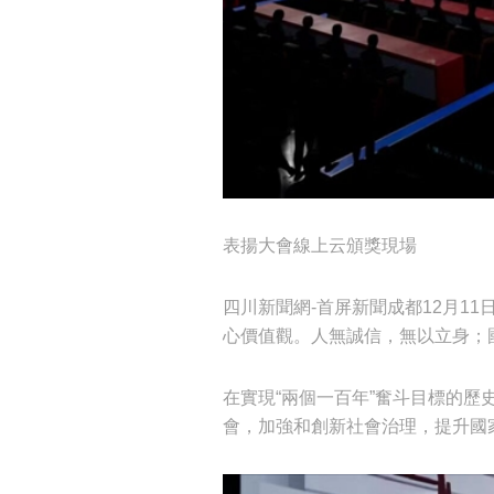
表揚大會線上云頒獎現場
四川新聞網-首屏新聞成都12月11
心價值觀。人無誠信，無以立身；
在實現“兩個一百年”奮斗目標的
會，加強和創新社會治理，提升國