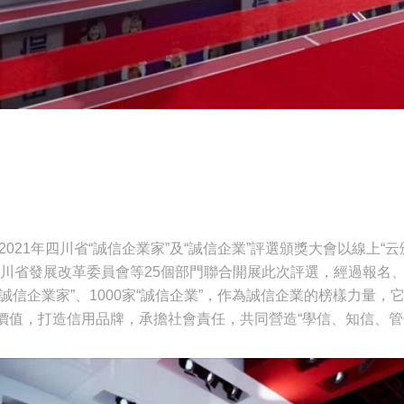
2021年四川省“誠信企業家”及“誠信企業”評選頒獎大會以線上“
。四川省發展改革委員會等25個部門聯合開展此次評選，經過報
名“誠信企業家”、1000家“誠信企業”，作為誠信企業的榜樣力量
價值，打造信用品牌，承擔社會責任，共同營造“學信、知信、管