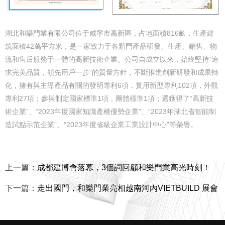
湖北和樂門業有限公司位于咸寧市高新區，占地面積816畝，生產建
筑面積42萬平方米，是一家致力于各類門產品研發、生產、銷售、物
流和售后服務于一體的高新技術企業。公司自成立以來，始終堅持“追
求完美品質，領先用戶一步”的質量方針，不斷推進創新研發和成果轉
化，擁有與主導產品有關的發明專利6項，實用新型專利102項，外觀
專利27項；參與制定國家標準1項，團體標準1項；還獲得了“高新技
術企業”、“2023年度國家知識產權優勢企業”、“2023年湖北省智能制
造試點示范企業”、“2023年度省級企業工業設計中心”等榮譽。
上一篇：
成都建博會落幕，3個詞回顧和樂門業高光時刻！
下一篇：
走出國門，和樂門業亮相越南河內VIETBUILD 展會